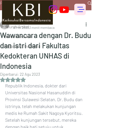
Postingan
Seluruh Artikel
偕行会 for foreigners
Seluruh Artikel
19 Mei 2023
3 menit membaca
Wawancara dengan Dr. Budu
Berita Kaikoukai
dan istri dari Fakultas
Kegiatan di Indonesia
Kedokteran UNHAS di
Indonesia
Diperbarui:
22 Agu 2023
Dinilai NaN dari 5 bintang.
Republik Indonesia, dokter dari 
Universitas Nasional Hasanuddin di 
Provinsi Sulawesi Selatan, Dr. Budu dan 
istrinya, telah melakukan kunjungan 
medis ke Rumah Sakit Nagoya Kyoritsu. 
Setelah kunjungan tersebut, mereka 
dengan baik hati setuju untuk 