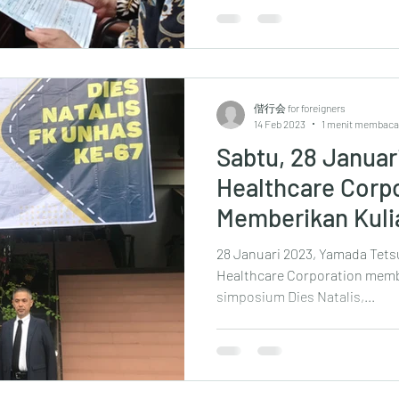
偕行会 for foreigners
14 Feb 2023
1 menit membaca
Sabtu, 28 Januar
Healthcare Corp
Memberikan Kuli
UNHAS
28 Januari 2023, Yamada Tets
Healthcare Corporation mem
simposium Dies Natalis,...