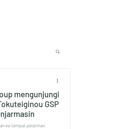
Masuk
mberikan Kuliah di Universitas
roup mengunjungi
Tokuteiginou GSP
anjarmasin
an ke tempat pelatihan