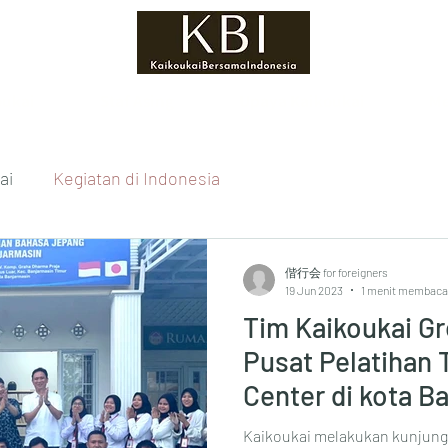
oukai
Staf Asing
Upaya Kaikoukai
Me
ai
Kegiatan di Indonesia
偕行会 for foreigners
19 Jun 2023
1 menit membaca
Tim Kaikoukai G
Pusat Pelatihan 
Center di kota B
Kaikoukai melakukan kunjung