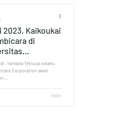
a
i 2023, Kaikoukai
mbicara di
rsitas
 dr. Yamada Tetsuya selaku
thcare Corporation akan
n...