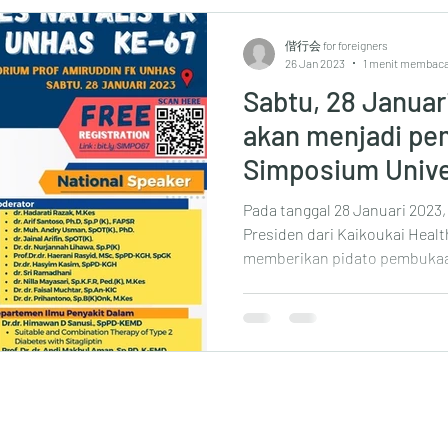
偕行会 for foreigners
26 Jan 2023
1 menit membac
Sabtu, 28 Januar
akan menjadi pe
Simposium Unive
Hasanuddin.
Pada tanggal 28 Januari 2023,
Presiden dari Kaikoukai Heal
memberikan pidato pembukaa