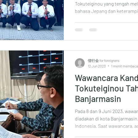
Tokuteiginou yang tengah me
bahasa Jepang dan keterampil
偕行会 for foreigners
12 Jun 2023
1 menit membaca
Wawancara Kand
Tokuteiginou Ta
Banjarmasin
Pada 8 dan 9 Juni 2023, wawa
diadakan di kota Banjarmasin
Indonesia. Saat wawancara, ad