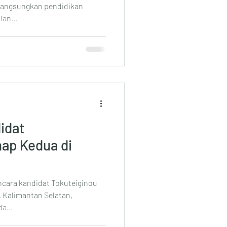
langsungkan pendidikan
an...
idat
hap Kedua di
ncara kandidat Tokuteiginou
, Kalimantan Selatan,
a...