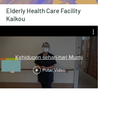
Elderly Health Care Facility
Kaikou
Kehidupan sehari-hari Murni
Putar Video
Mengenai karyawan asing yang
bekerja di perusahaan kami Itu
dijadwalkan untuk difilmkan
dan dirilis kapan saja.