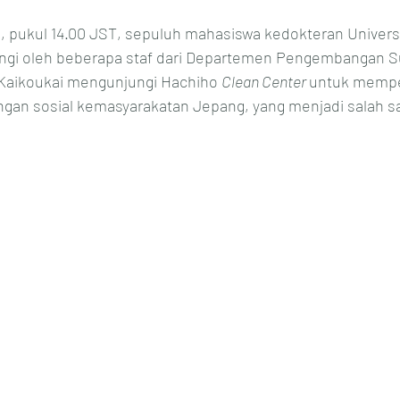
ntang.
3, pukul 14.00 JST, sepuluh mahasiswa kedokteran Univers
ngi oleh beberapa staf dari Departemen Pengembangan 
Kaikoukai mengunjungi Hachiho 
Clean Center 
untuk mempel
gan sosial kemasyarakatan Jepang, yang menjadi salah sa