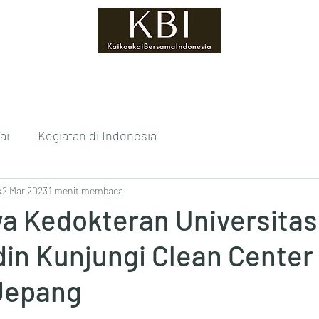
oukai
Staf Asing
Upaya Kaikoukai
Me
ai
Kegiatan di Indonesia
s
2 Mar 2023
1 menit membaca
a Kedokteran Universitas
in Kunjungi Clean Center 
Jepang