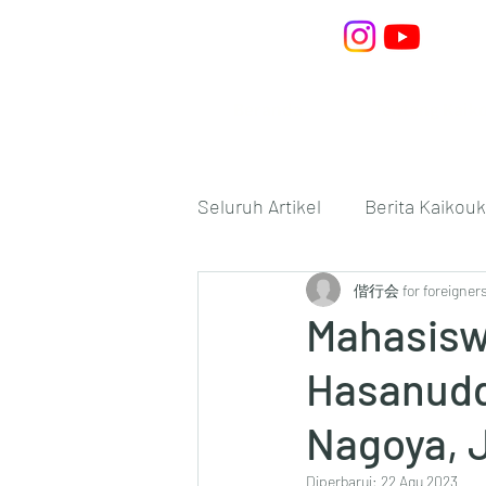
Beranda
Tentang Kaik
Seluruh Artikel
Berita Kaikouk
偕行会 for foreigner
Mahasisw
Hasanudd
Nagoya, 
Diperbarui:
22 Agu 2023