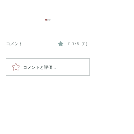
コメント
0.0 / 5（0）
インドネシア国立ハサヌ
令和5年度外国
コメントと評価...
ディン大学研修医インタ
会の様子
ビュー