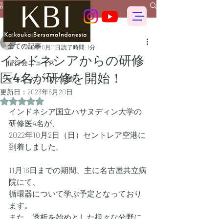
記事
全ての記事
偕行会 for foreigners
全ての記事
2022年10月11日
読了時間: 1分
インドネシアからの研修
偕行会ニュース
医4名が研修を開始！
インドネシアでの活動
更新日：
2023年6月20日
5つ星のうちNaNと評価されています。
インドネシア国立ハサヌディン大学の
研修医4名が、
2022年10月2日（日）セントレア空港に
到着しました。
11月16日までの期間、主に名古屋共立病
院にて、
循環器について学ぶ予定となっており
ます。
また、透析を始めとした様々な分野に