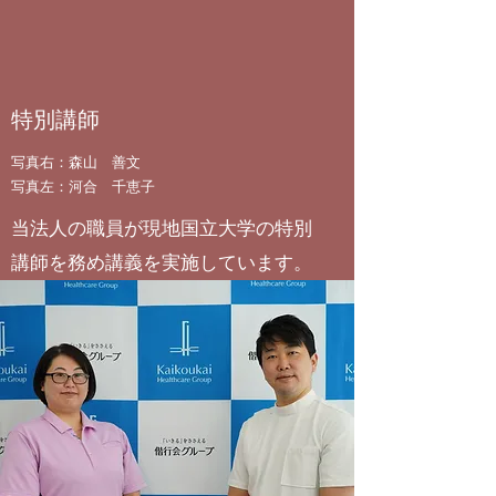
特別講師
写真右：森山 善文
写真左：河合 千恵子
当法人の職員が
現地国立大学の
特別
講師を務め
講義を実施しています。