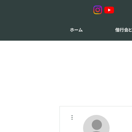
ホーム
偕行会
その他