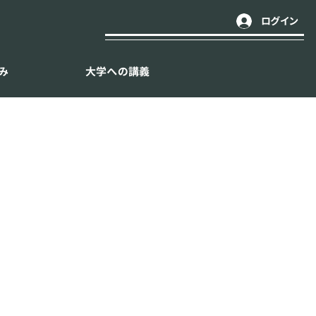
ログイン
み
大学への講義