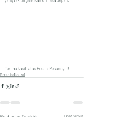
yang tak tergantikan di masa depan.
Terima kasih atas Pesan-Pesannya!!
Berita Kaikoukai
Postingan Terakhir
Lihat Semua