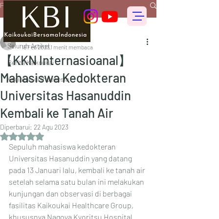
Postingan
Seluruh Artikel
偕行会 for foreigners
Seluruh Artikel
15 Feb 2023
1 menit membaca
【KKN Internasioanal】
Berita Kaikoukai
Mahasiswa Kedokteran
Kegiatan di Indonesia
Universitas Hasanuddin
Kembali ke Tanah Air
Diperbarui:
22 Agu 2023
Dinilai NaN dari 5 bintang.
Sepuluh mahasiswa kedokteran 
Universitas Hasanuddin yang datang 
pada 13 Januari lalu, kembali ke tanah air 
setelah selama satu bulan ini melakukan 
kunjungan dan observasi di berbagai 
fasilitas Kaikoukai Healthcare Group, 
khususnya Nagoya Kyoritsu Hospital.